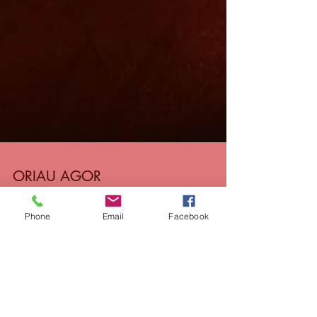
ORIAU AGOR
Phone
Email
Facebook
Oriau Agor/ Opening Hours WYTHNOS YMA/ THIS
WEEK Dydd Llun/ Monday Dydd Mawrth/ Tuesday
Dydd Mercher/ Wednesday Dydd Iau/ Thursday
Dydd...