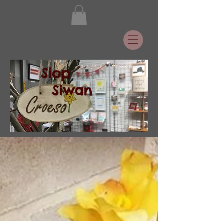
Siop
Siwan