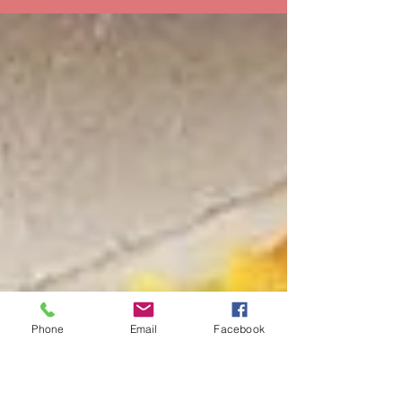
Dydd Llun/ Monday (Bank Holiday) Dydd Iau/
Thursday (Open Mic Night) 6pm - 9pm Dydd
Sadwrn/ Saturday...
Phone
Email
Facebook