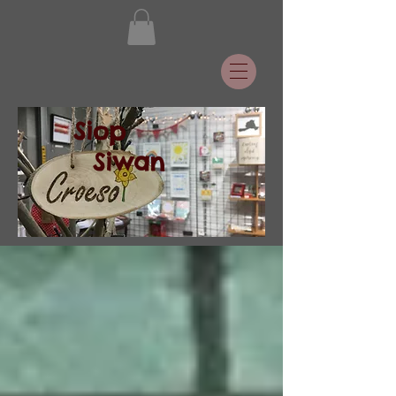
Siop
Siwan