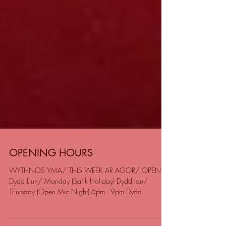
OPENING HOURS
WYTHNOS YMA/ THIS WEEK AR AGOR/ OPEN